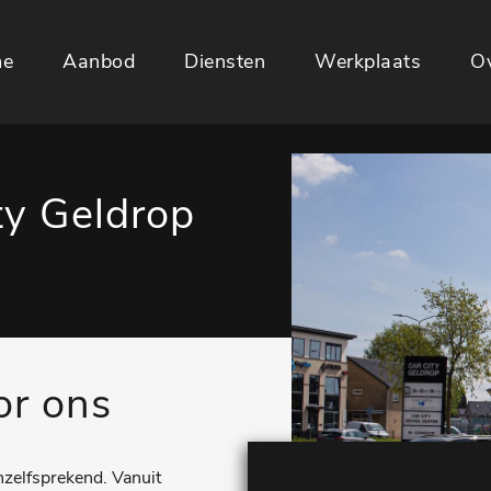
e
Aanbod
Diensten
Werkplaats
Ov
ty Geldrop
or ons
anzelfsprekend. Vanuit