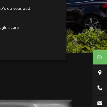
o's op voorraad
gle score
+31646
Emopad 
040-28
info@car