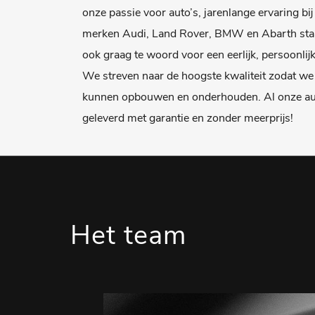
onze passie voor auto’s, jarenlange ervaring bi
merken Audi, Land Rover, BMW en Abarth staa
ook graag te woord voor een eerlijk, persoonlij
We streven naar de hoogste kwaliteit zodat we 
kunnen opbouwen en onderhouden. Al onze au
geleverd met garantie en zonder meerprijs!
Het team