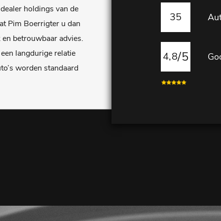
j dealer holdings van de
35
Aut
t Pim Boerrigter u dan
k en betrouwbaar advies.
een langdurige relatie
/5
4,8
Goo
to’s worden standaard