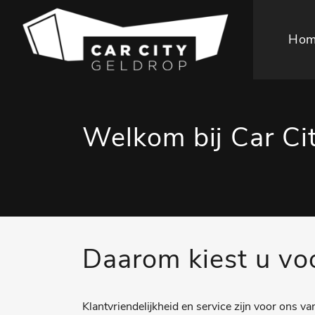
Hom
Welkom bij Car Ci
Daarom kiest u vo
Klantvriendelijkheid en service zijn voor ons v