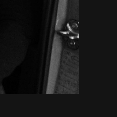
Max Greve
Verkoopadviseur