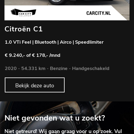
Citroën C1
1.0 VTi Feel | Bluetooth | Airco | Speedlimiter
€ 9.240,-
of € 178,- /mnd
2020
-
54.331 km
-
Benzine
-
Handgeschakeld
Bekijk deze auto
Niet gevonden wat u zoekt?
Niet getreurd! Wij gaan graag voor u op zoek. Vul