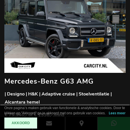
Mercedes-Benz G63 AMG
| Designo | H&K | Adaptive cruise | Stoelventilatie |
Alcantara hemel
Onze pagina’s maken gebruik van functionele & analytische cookies. Door te
klikken op "Akkoord" ga je akkoord met ons gebruik van cookies.
Lees meer
€ 79.940,-
of € 1538,- /mnd
AKKOORD
2016
-
168.802 km
-
Benzine
-
Automaat