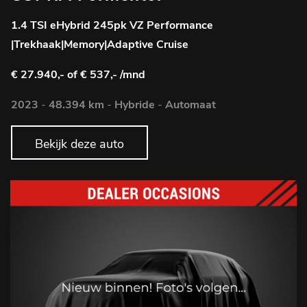
1.4 TSI eHybrid 245pk VZ Performance
|Trekhaak|Memory|Adaptive Cruise
€ 27.940,-
of € 537,- /mnd
2023
-
48.394 km
-
Hybride
-
Automaat
Bekijk deze auto