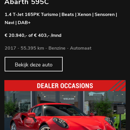
Abarth 595C
1.4 T-Jet 165PK Turismo | Beats | Xenon | Sensoren |
Navi | DAB+
€ 20.940,-
of € 403,- /mnd
2017
-
55.395 km
-
Benzine
-
Automaat
Bekijk deze auto