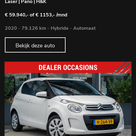
Laser | Pano | H&K
€ 59.940,-
of € 1153,- /mnd
2020
-
79.126 km
-
Hybride
-
Automaat
Bekijk deze auto