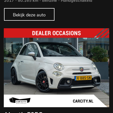
2017
-
80.165 km
-
Benzine
-
Handgeschakeld
Bekijk deze auto