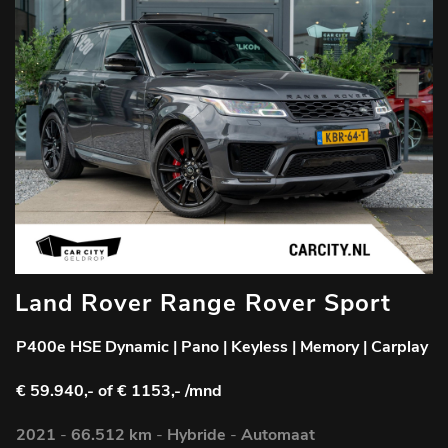
Land Rover Range Rover Sport
A
P400e HSE Dynamic | Pano | Keyless | Memory | Carplay
C
|
€ 59.940,-
of € 1153,- /mnd
€
2021
-
66.512 km
-
Hybride
-
Automaat