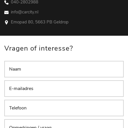
040-2802988
info@carcity.nl
Emopad 80, 5663 PB Geldrop
Vragen of interesse?